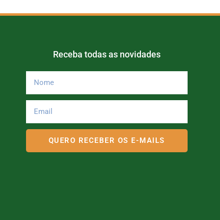
e
n
t
o
Receba todas as novidades
QUERO RECEBER OS E-MAILS