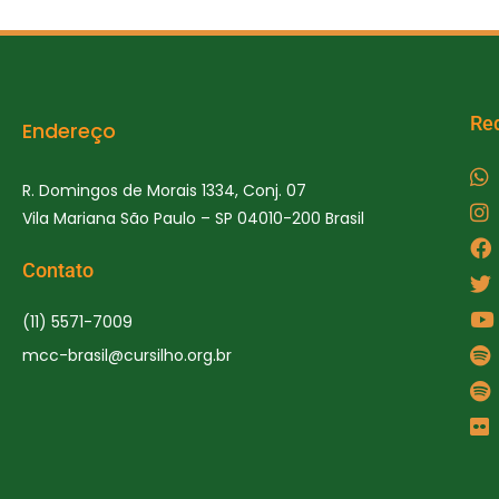
.
ç
P
ã
e
s
o
q
Re
Endereço
d
u
i
e
R. Domingos de Morais 1334, Conj. 07
s
v
Vila Mariana São Paulo – SP 04010-200 Brasil
a
i
E
Contato
v
s
e
(11) 5571-7009
u
n
mcc-brasil@cursilho.org.br
t
a
o
i
s
s
p
e
d