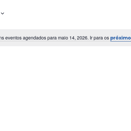
s eventos agendados para maio 14, 2026. Ir para os
próximo
N
o
t
i
c
e