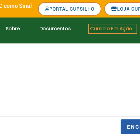
C como Sinal
PORTAL CURSILHO
LOJA CU
Sobre
Documentos
Cursilho Em Ação
ENC