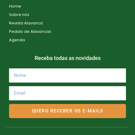
e
Home
Sobre nós
n
Revista Alavanca
t
Pedido de Alavancas
o
Agenda
s
Receba todas as novidades
QUERO RECEBER OS E-MAILS