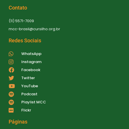
d
Contato
e
(11) 5571-7009
v
mcc-brasil@cursilho.org.br
i
Redes Sociais
s
u
WhatsApp
Instagram
a
Facebook
i
Twitter
s
YouTube
d
Podcast
Playlist MCC
e
Flickr
E
Páginas
v