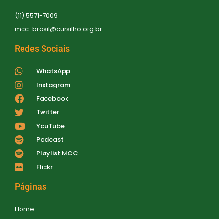
e
ã
n
(11) 5571-7009
t
mcc-brasil@cursilho.org.br
o
o
d
Redes Sociais
e
WhatsApp
v
Instagram
Facebook
i
Twitter
s
YouTube
u
Podcast
a
Playlist MCC
Flickr
i
s
Páginas
d
Home