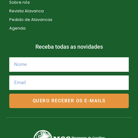
e
Sobre nós
E
Revista Alavanca
Pedido de Alavancas
v
Agenda
e
n
Receba todas as novidades
t
o
s
QUERO RECEBER OS E-MAILS