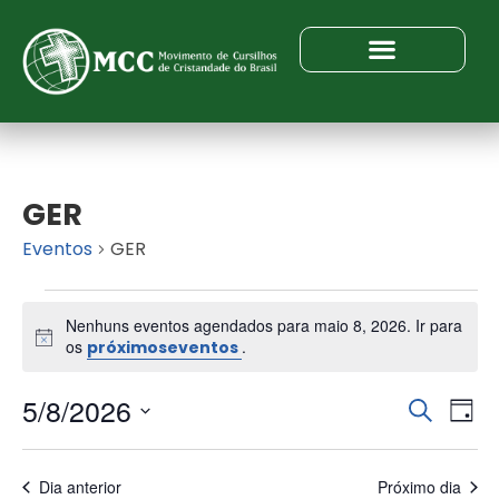
GER
Eventos
GER
Nenhuns eventos agendados para maio 8, 2026. Ir para
N
os
.
próximoseventos
o
t
5/8/2026
P
N
i
P
D
c
a
r
S
e
e
i
v
o
e
a
s
Dia anterior
Próximo dia