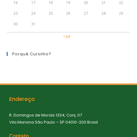
16
17
18
19
20
21
22
23
24
25
26
27
28
29
30
31
« jul
Porquê Cursilho?
Endereço
R. Domingos de Morais 1334, Conj. 07
Vila Mariana São Paulo – SP 04010-200 Brasil
Contato