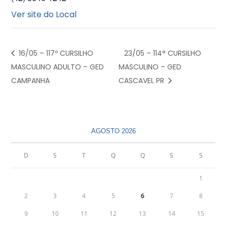
Ver site do Local
16/05 – 117º CURSILHO
23/05 – 114° CURSILHO
MASCULINO ADULTO – GED
MASCULINO – GED
CAMPANHA
CASCAVEL PR
AGOSTO 2026
D
S
T
Q
Q
S
S
1
2
3
4
5
6
7
8
9
10
11
12
13
14
15