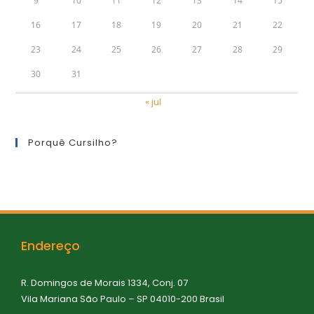
9
10
11
12
13
14
15
16
17
18
19
20
21
22
23
24
25
26
27
28
29
30
31
« jul
Porquê Cursilho?
Endereço
R. Domingos de Morais 1334, Conj. 07
Vila Mariana São Paulo – SP 04010-200 Brasil