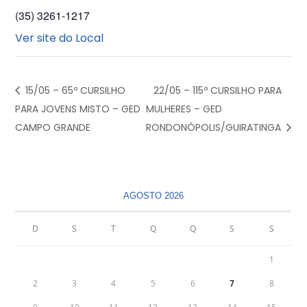
(35) 3261-1217
Ver site do Local
15/05 – 65º CURSILHO
22/05 – 115º CURSILHO PARA
PARA JOVENS MISTO – GED
MULHERES – GED
CAMPO GRANDE
RONDONÓPOLIS/GUIRATINGA
AGOSTO 2026
D
S
T
Q
Q
S
S
1
2
3
4
5
6
7
8