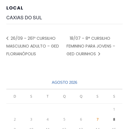
LOCAL
CAXIAS DO SUL
26/09 – 261º CURSILHO
18/07 – 8° CURSILHO
MASCULINO ADULTO – GED
FEMININO PARA JOVENS –
FLORIANÓPOLIS
GED OURINHOS
AGOSTO 2026
D
S
T
Q
Q
S
S
1
2
3
4
5
6
7
8