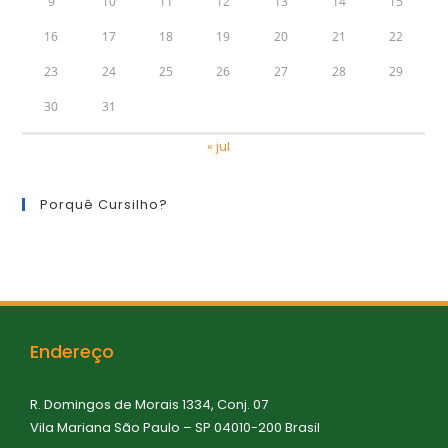
9
10
11
12
13
14
15
16
17
18
19
20
21
22
23
24
25
26
27
28
29
30
31
« jul
Porquê Cursilho?
Endereço
R. Domingos de Morais 1334, Conj. 07
Vila Mariana São Paulo – SP 04010-200 Brasil