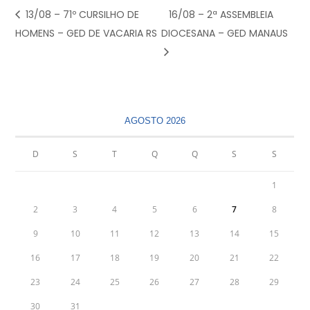
13/08 – 71º CURSILHO DE
16/08 – 2ª ASSEMBLEIA
HOMENS – GED DE VACARIA RS
DIOCESANA – GED MANAUS
AGOSTO 2026
D
S
T
Q
Q
S
S
1
2
3
4
5
6
7
8
9
10
11
12
13
14
15
16
17
18
19
20
21
22
23
24
25
26
27
28
29
30
31