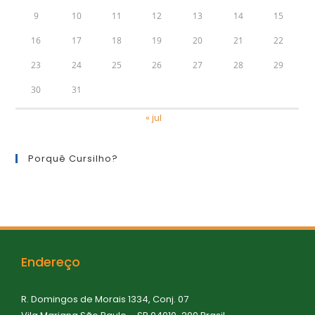
9
10
11
12
13
14
15
16
17
18
19
20
21
22
23
24
25
26
27
28
29
30
31
« jul
Porquê Cursilho?
Endereço
R. Domingos de Morais 1334, Conj. 07