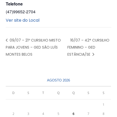
Telefone
(47)99652-2704
Ver site do Local
09/07 – 21º CURSILHO MISTO
16/07 – 42° CURSILHO
PARA JOVENS – GED SÃO LUÍS
FEMININO – GED
MONTES BELOS
ESTÂNCIA/SE
AGOSTO 2026
D
S
T
Q
Q
S
S
1
2
3
4
5
6
7
8