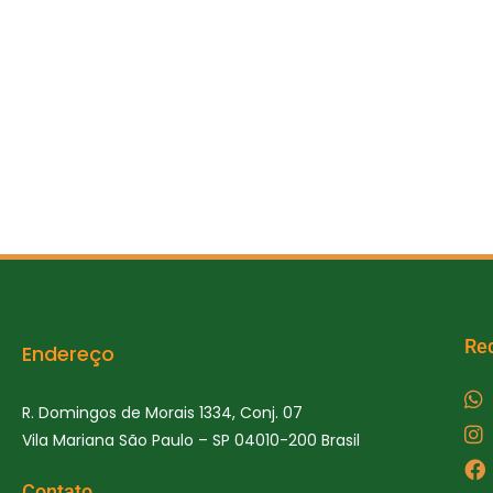
Re
Endereço
R. Domingos de Morais 1334, Conj. 07
Vila Mariana São Paulo – SP 04010-200 Brasil
Contato