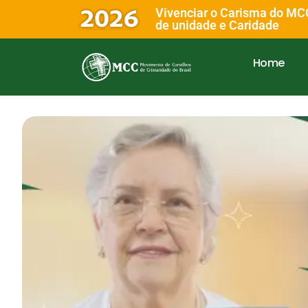
Vivenciar o Carisma do MC
de unidade e Caridade
Home