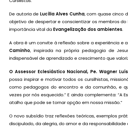
Cursilistas.
De autoria de
Lucília Alves Cunha
, com quase cinco d
objetivo de despertar e conscientizar os membros do 
importância vital da
Evangelização dos ambientes
.
A obra é um convite à reflexão sobre a experiência e 
Caminho
, inspirada na própria pedagogia de Jes
indispensável de aprendizado e crescimento que valoriz
O Assessor Eclesiástico Nacional, Pe. Wagner Lu
possa inspirar e motivar todos os cursilhistas, missio
como pedagogos do encontro e da comunhão, e que
vezes por nós esquecido.” E ainda complementa: “A E
atalho que pode se tornar opção em nossa missão.”
O novo subsídio traz reflexões teóricas, exemplos p
discipulado, da alegria, do amor e da responsabilidade 