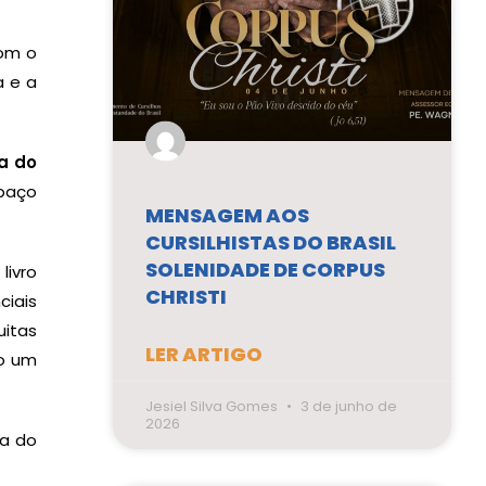
com o
a e a
a do
paço
MENSAGEM AOS
CURSILHISTAS DO BRASIL
SOLENIDADE DE CORPUS
livro
CHRISTI
ciais
itas
LER ARTIGO
ão um
Jesiel Silva Gomes
3 de junho de
2026
ia do