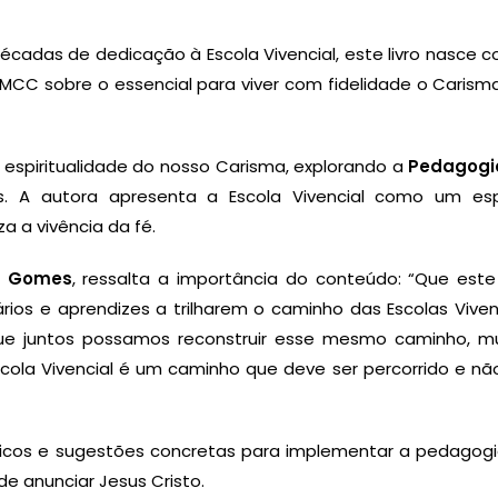
écadas de dedicação à Escola Vivencial, este livro nasce 
MCC sobre o essencial para viver com fidelidade o Carism
a espiritualidade do nosso Carisma, explorando a
Pedagogi
us. A autora apresenta a Escola Vivencial como um es
a a vivência da fé.
ís Gomes
, ressalta a importância do conteúdo: “Que este 
nários e aprendizes a trilharem o caminho das Escolas Viven
 juntos possamos reconstruir esse mesmo caminho, mu
scola Vivencial é um caminho que deve ser percorrido e n
ráticos e sugestões concretas para implementar a pedagog
de anunciar Jesus Cristo.