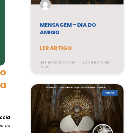
MENSAGEM – DIA DO
AMIGO
LER ARTIGO
Jesiel Silva Gomes
20 de julho de
2026
vo
ta
ARTIGOS
scola
s os