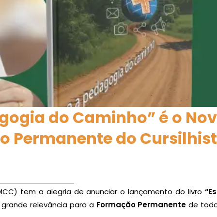
dagogia do Caminho” é o No
o Permanente do Cursilhis
MCC) tem a alegria de anunciar o lançamento do livro
“E
 grande relevância para a
Formação Permanente
de todo